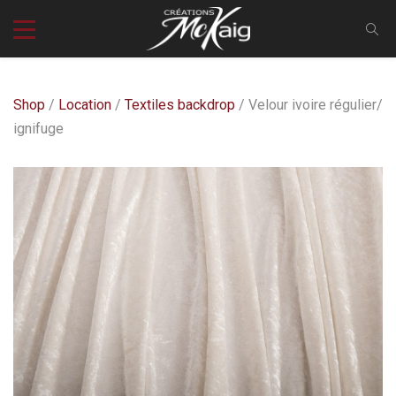
Shop
/
Location
/
Textiles backdrop
/ Velour ivoire régulier/
ignifuge