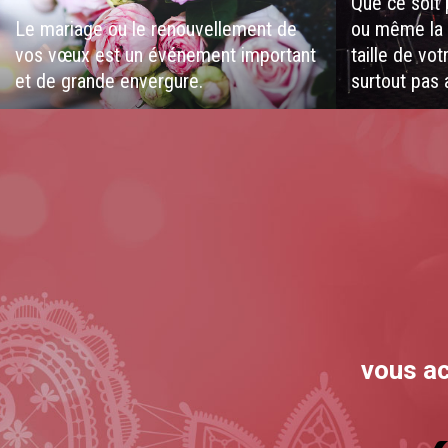
Que ce soit p
Le mariage ou le renouvellement de
ou même la 
vos vœux est un événement important
taille de vo
et de grande envergure.
surtout pas a
vous ac