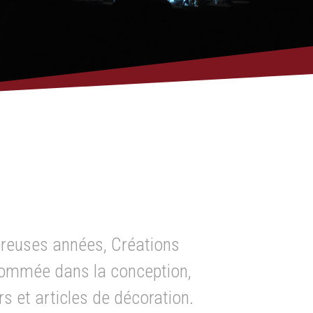
reuses années, Créations
nommée dans la conception,
ors et articles de décoration.