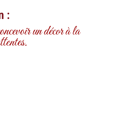
n :
ncevoir un décor à la
ttentes.