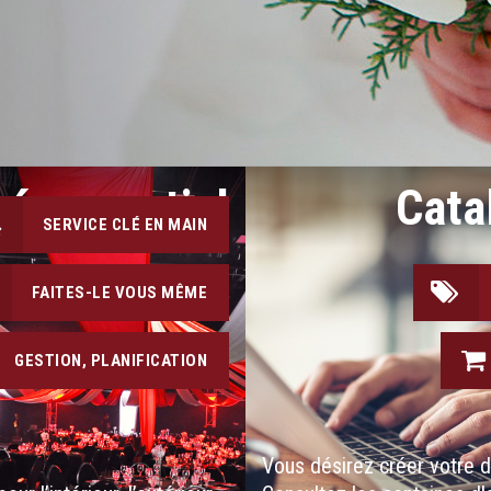
vénementiel
Cata
SERVICE CLÉ EN MAIN
FAITES-LE VOUS MÊME
GESTION, PLANIFICATION
Vous désirez créer votre 