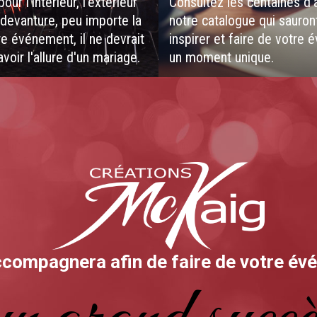
our l’intérieur, l’extérieur
Consultez les centaines d'
devanture, peu importe la
notre catalogue qui sauron
tre événement, il ne devrait
inspirer et faire de votre
voir l'allure d'un mariage.
un moment unique.
compagnera afin de faire de votre é