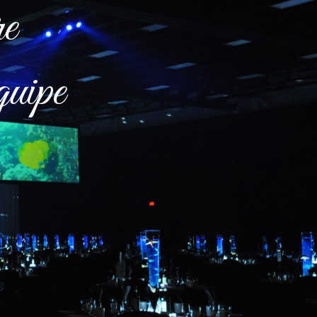
re
quipe