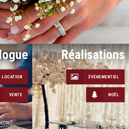
logue
Réalisations
LOCATION
ÉVÉNEMENTIEL
VENTE
NOËL
décor?