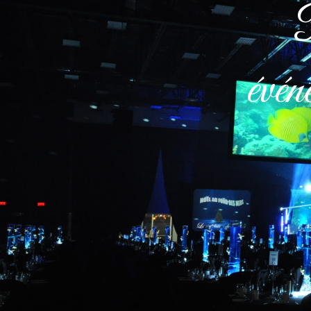
P
évén