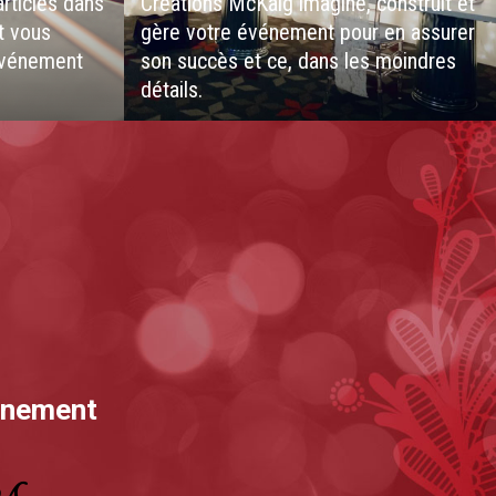
articles dans
Créations McKaig imagine, construit et
t vous
gère votre événement pour en assurer
 événement
son succès et ce, dans les moindres
détails.
vénement