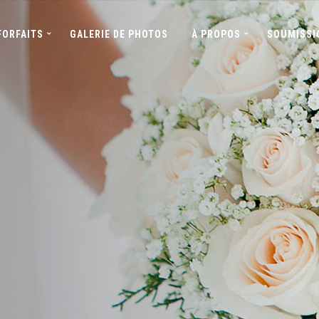
FORFAITS
GALERIE DE PHOTOS
À PROPOS
SOUMISSI
ns
nts mémorables dans
 inoubliable