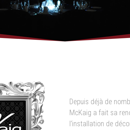
Depuis déjà de nomb
McKaig a fait sa re
l’installation de déc