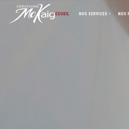
ACCUEIL
NOS SERVICES
NOS 
Créatio
de mome
un décor