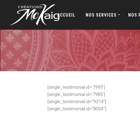
ACCUEIL
NOS SERVICES
NOS 
[single_testimonial id=’7993′]
[single_testimonial id=’7985′]
[single_testimonial id=”9214″]
[single_testimonial id=”8004″]