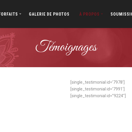
FORFAITS
GALERIE DE PHOTOS
À PROPOS
SOUMISSI
Témoignages
[single_testimonial id=’7978′]
[single_testimonial id=’7991′]
[single_testimonial id=”9224″]