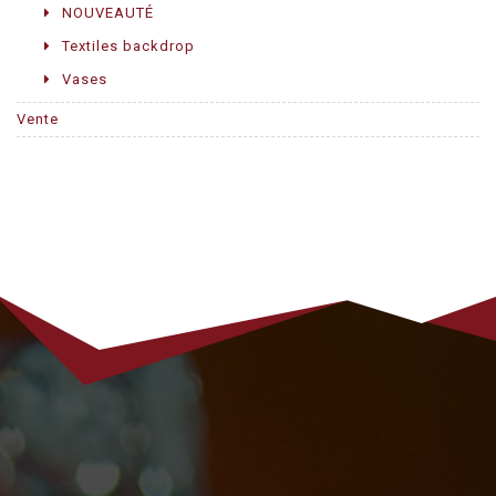
NOUVEAUTÉ
Textiles backdrop
Vases
Vente