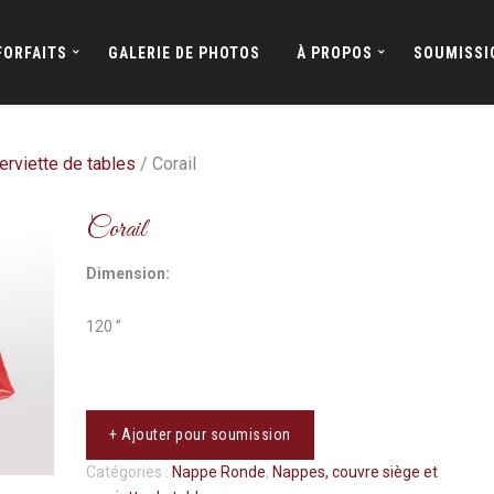
FORFAITS
GALERIE DE PHOTOS
À PROPOS
SOUMISSI
erviette de tables
/ Corail
Corail
Dimension:
120 ’’
+ Ajouter pour soumission
Catégories :
Nappe Ronde
,
Nappes, couvre siège et