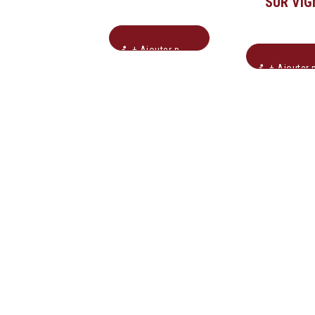
SUR VIG
+ Ajouter pour soumission
+ Ajouter pour soumissio