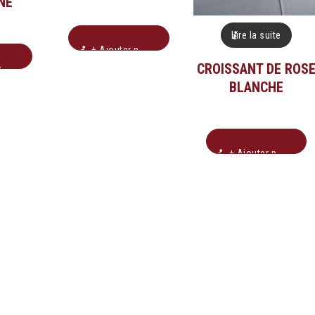
NE
Lire la suite
+ Ajouter pour soumission
CROISSANT DE ROS
n
BLANCHE
+ Ajouter pour soumission