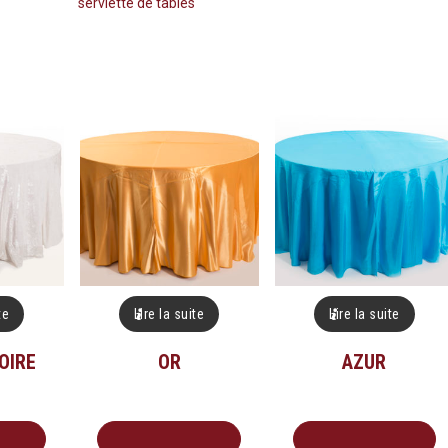
serviette de tables
te
Lire la suite
Lire la suite
OIRE
OR
AZUR