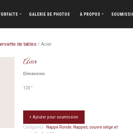
FORFAITS
GALERIE DE PHOTOS
À PROPOS
SOUMISSI
erviette de tables
/ Acier
Acier
Dimension:
120 ’’
+ Ajouter pour soumission
Catégories :
Nappe Ronde
,
Nappes, couvre siège et