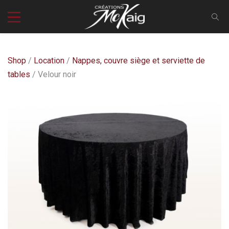
Shop
/
Location
/
Nappes, couvre siège et serviette de
tables
/ Velour noir