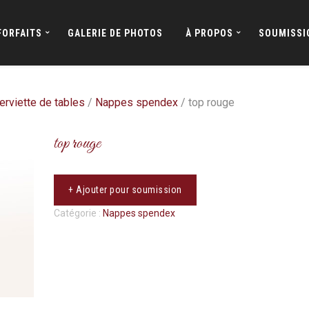
FORFAITS
GALERIE DE PHOTOS
À PROPOS
SOUMISSI
erviette de tables
/
Nappes spendex
/ top rouge
top rouge
+ Ajouter pour soumission
Catégorie :
Nappes spendex