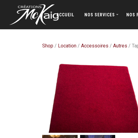
ACCUEIL
NOS SERVICES
NOS 
Shop
/
Location
/
Accessoires
/
Autres
/ Ta