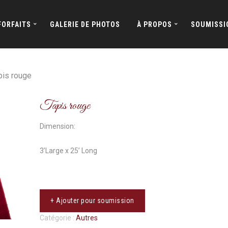
FORFAITS
GALERIE DE PHOTOS
À PROPOS
SOUMISSI
pis rouge
Tapis rouge
Dimension:
3’Large x 25’ Long
+ Ajouter pour soumission
Catégorie :
Autres