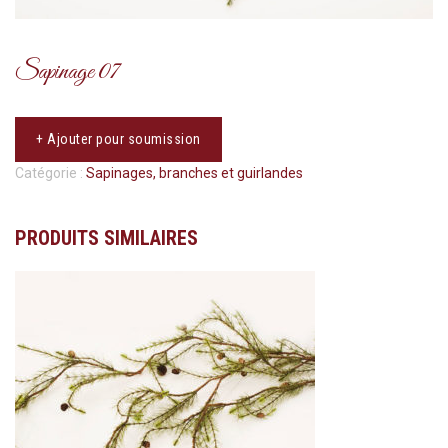
Sapinage 07
+ Ajouter pour soumission
Catégorie :
Sapinages, branches et guirlandes
PRODUITS SIMILAIRES