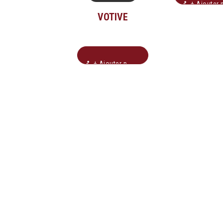
+ Ajouter pour soumissio
VOTIVE
+ Ajouter pour soumission