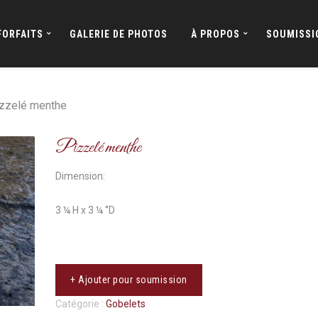
FORFAITS
GALERIE DE PHOTOS
À PROPOS
SOUMISSI
zzelé menthe
Pizzelé menthe
Dimension:
3 ¼ H x 3 ¼ ‘’D
+ Ajouter pour soumission
Catégorie :
Gobelets