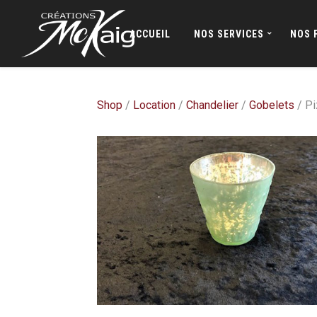
ACCUEIL
NOS SERVICES
NOS 
Shop
/
Location
/
Chandelier
/
Gobelets
/ Pi