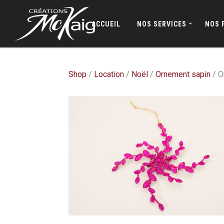
ACCUEIL
NOS SERVICES
NOS 
Shop
/
Location
/
Noël
/
Ornement sapin
/ O