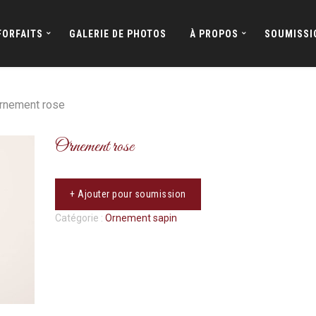
FORFAITS
GALERIE DE PHOTOS
À PROPOS
SOUMISSI
rnement rose
Ornement rose
+ Ajouter pour soumission
Catégorie :
Ornement sapin