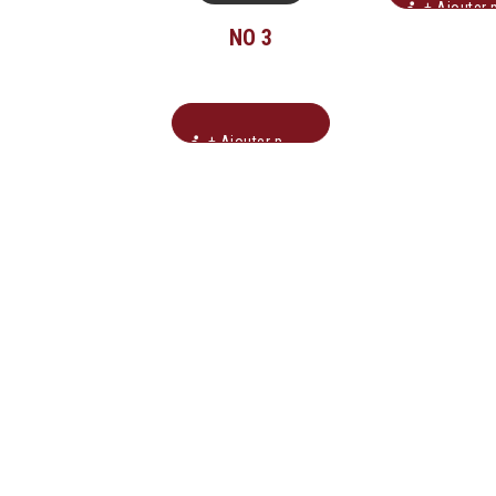
+ Ajouter pour soumissio
NO 3
+ Ajouter pour soumission