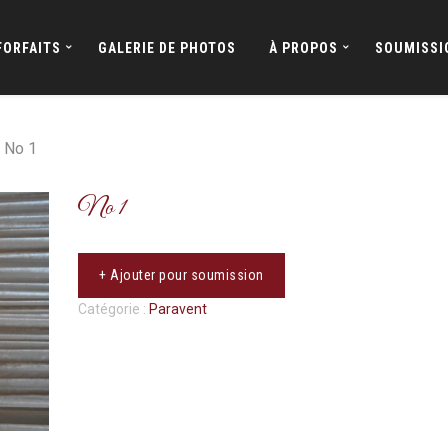
FORFAITS
GALERIE DE PHOTOS
À PROPOS
SOUMISSI
 No 1
No 1
+ Ajouter pour soumission
Catégorie :
Paravent