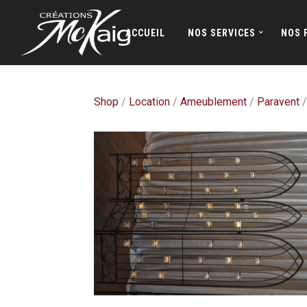
ACCUEIL
NOS SERVICES
NOS 
Shop
/
Location
/
Ameublement
/
Paravent
/