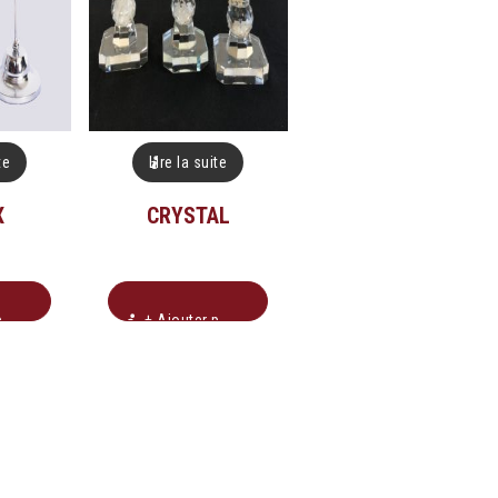
te
Lire la suite
X
CRYSTAL
n
+ Ajouter pour soumission