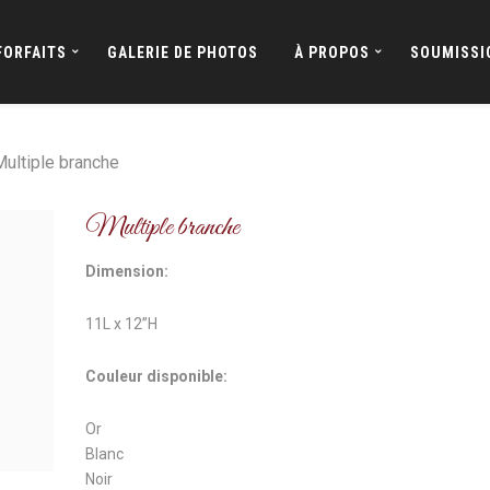
FORFAITS
GALERIE DE PHOTOS
À PROPOS
SOUMISSI
ultiple branche
Multiple branche
Dimension:
11L x 12’’H
Couleur disponible:
Or
Blanc
Noir