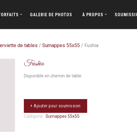
FORFAITS
GALERIE DE PHOTOS
À PROPOS
SOUMISSI
erviette de tables
/
Surnappes 55x55
/ Fushia
Fushia
Disponible en chemin de table.
+ Ajouter pour soumission
Catégorie :
Surnappes 55x55