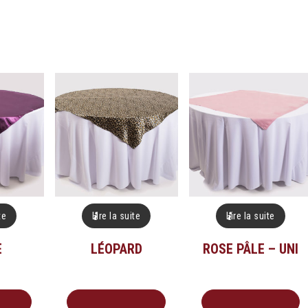
te
Lire la suite
Lire la suite
E
LÉOPARD
ROSE PÂLE – UNI