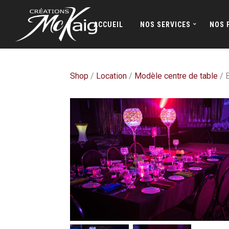
ACCUEIL
NOS SERVICES
NOS 
Shop
/
Location
/
Modèle centre de table
/ B